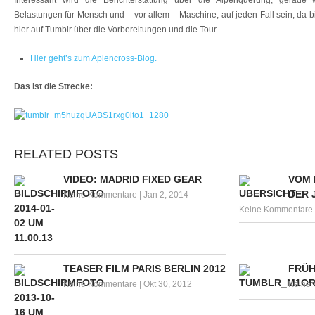
Interessant wird die Berichterstattung über die Alpenquerung, gerad
Belastungen für Mensch und – vor allem – Maschine, auf jeden Fall sein, da bi
hier auf Tumblr über die Vorbereitungen und die Tour.
Hier geht’s zum Aplencross-Blog.
Das ist die Strecke:
RELATED POSTS
VIDEO: MADRID FIXED GEAR
VOM 
DER 
Keine Kommentare
|
Jan 2, 2014
Keine Kommentare
TEASER FILM PARIS BERLIN 2012
FRÜH
Keine Kommentare
|
Okt 30, 2012
Keine