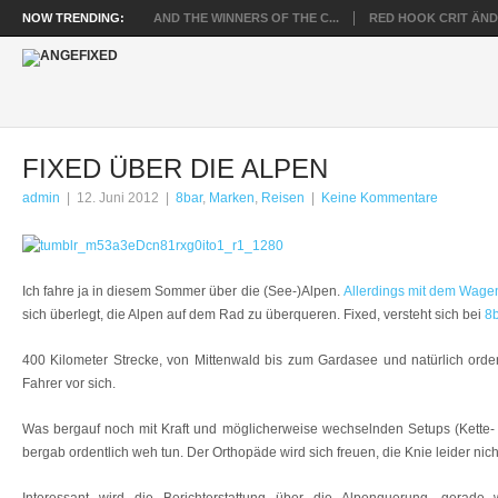
NOW TRENDING:
AND THE WINNERS OF THE C...
RED HOOK CRIT ÄNDE
FIXED ÜBER DIE ALPEN
admin
|
12. Juni 2012
|
8bar
,
Marken
,
Reisen
|
Keine Kommentare
Ich fahre ja in diesem Sommer über die (See-)Alpen.
Allerdings mit dem Wage
sich überlegt, die Alpen auf dem Rad zu überqueren. Fixed, versteht sich bei
8
400 Kilometer Strecke, von Mittenwald bis zum Gardasee und natürlich ord
Fahrer vor sich.
Was bergauf noch mit Kraft und möglicherweise wechselnden Setups (Kette- u
bergab ordentlich weh tun. Der Orthopäde wird sich freuen, die Knie leider nich