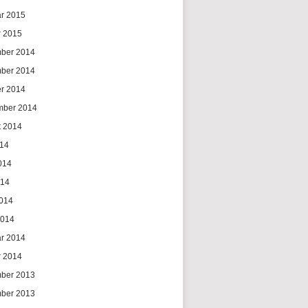
ar 2015
r 2015
ber 2014
ber 2014
er 2014
mber 2014
t 2014
014
014
014
2014
2014
ar 2014
r 2014
ber 2013
ber 2013