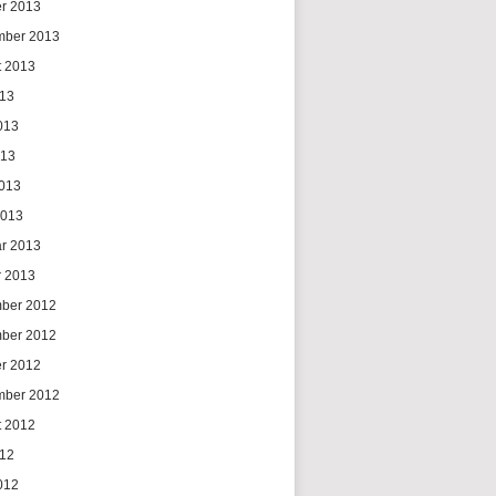
er 2013
mber 2013
t 2013
013
013
013
2013
2013
ar 2013
r 2013
ber 2012
ber 2012
er 2012
mber 2012
t 2012
012
012