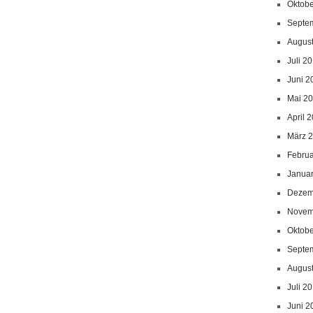
Oktob
Septe
Augus
Juli 2
Juni 2
Mai 2
April 
März 
Febru
Janua
Dezem
Novem
Oktob
Septe
Augus
Juli 2
Juni 2