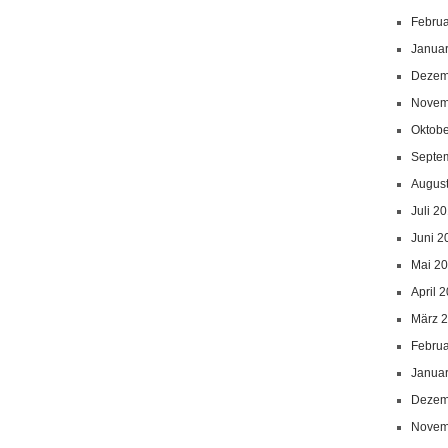
Febru
Janua
Dezem
Novem
Oktob
Septe
Augus
Juli 2
Juni 2
Mai 2
April 
März 
Febru
Janua
Dezem
Novem