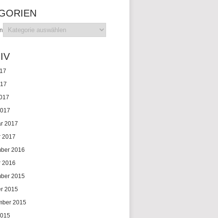
GORIEN
en
IV
017
017
2017
2017
ar 2017
r 2017
ber 2016
r 2016
ber 2015
er 2015
mber 2015
2015