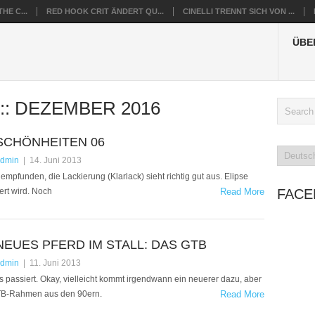
HE C...
RED HOOK CRIT ÄNDERT QU...
CINELLI TRENNT SICH VON ...
ÜBE
:
DEZEMBER 2016
SCHÖNHEITEN 06
dmin
|
14. Juni 2013
mpfunden, die Lackierung (Klarlack) sieht richtig gut aus. Elipse
ert wird. Noch
Read More
FAC
NEUES PFERD IM STALL: DAS GTB
dmin
|
11. Juni 2013
 passiert. Okay, vielleicht kommt irgendwann ein neuerer dazu, aber
 GTB-Rahmen aus den 90ern.
Read More