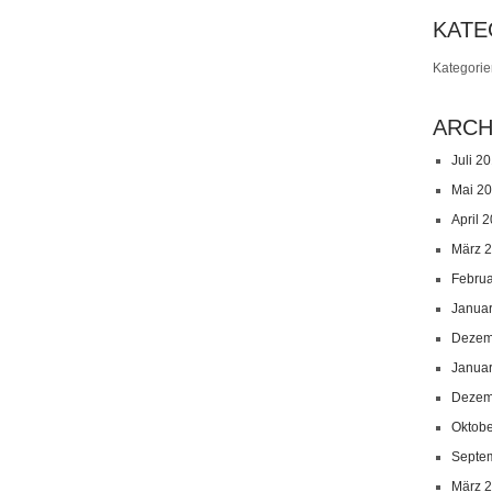
KATE
Kategori
ARCH
Juli 2
Mai 2
April 
März 
Febru
Janua
Dezem
Janua
Dezem
Oktob
Septe
März 