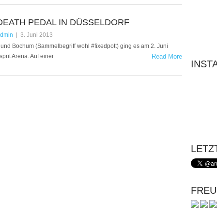
DEATH PEDAL IN DÜSSELDORF
dmin
|
3. Juni 2013
nd Bochum (Sammelbegriff wohl #fixedpott) ging es am 2. Juni
prit Arena. Auf einer
Read More
INST
LETZ
FREU