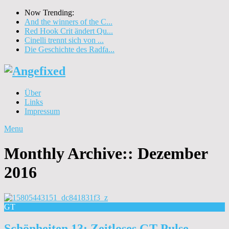
Now Trending:
And the winners of the C...
Red Hook Crit ändert Qu...
Cinelli trennt sich von ...
Die Geschichte des Radfa...
Über
Links
Impressum
Menu
Monthly Archive::
Dezember
2016
GT
Schönheiten 13: Zeitloses GT Pulse