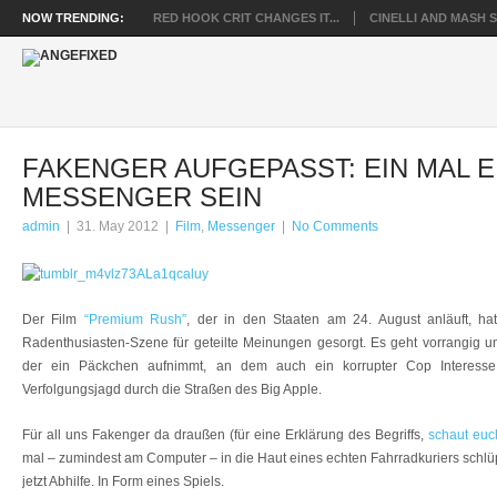
NOW TRENDING:
RED HOOK CRIT CHANGES IT...
CINELLI AND MASH SP
FAKENGER AUFGEPASST: EIN MAL E
MESSENGER SEIN
admin
|
31. May 2012
|
Film
,
Messenger
|
No Comments
Der Film
“Premium Rush”
, der in den Staaten am 24. August anläuft, ha
Radenthusiasten-Szene für geteilte Meinungen gesorgt. Es geht vorrangig u
der ein Päckchen aufnimmt, an dem auch ein korrupter Cop Interesse
Verfolgungsjagd durch die Straßen des Big Apple.
Für all uns Fakenger da draußen (für eine Erklärung des Begriffs,
schaut euc
mal – zumindest am Computer – in die Haut eines echten Fahrradkuriers schlü
jetzt Abhilfe. In Form eines Spiels.