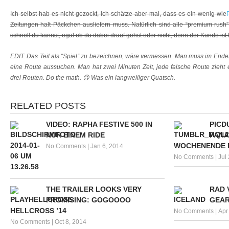
Ich selbst hab es nicht gezockt, ich schätze aber mal, dass es ein wenig wie
Zeitungen halt Päckchen ausliefern muss. Natürlich sind alle “premium rush” –
schnell du kannst, egal ob du dabei drauf gehst oder nicht, denn der Kunde ist 
EDIT: Das Teil als “Spiel” zu bezeichnen, wäre vermessen. Man muss im Endef
eine Route aussuchen. Man hat zwei Minuten Zeit, jede falsche Route zieht
drei Routen. Do the math. 😉 Was ein langweiliger Quatsch.
RELATED POSTS
VIDEO: RAPHA FESTIVE 500 IN
PICD
NUR EINEM RIDE
PANA
WOCHENENDE I
No Comments
|
Jan 6, 2014
No Comments
|
Jul
THE TRAILER LOOKS VERY
RAD 
PROMISING: GOGOOOO
GEAR
HELLCROSS ’14
No Comments
|
Apr
No Comments
|
Oct 8, 2014