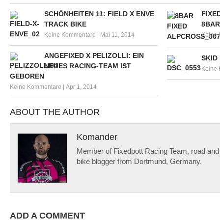
SCHÖNHEITEN 11: FIELD X ENVE
FIXE
TRACK BIKE
8BAR
Keine Kommentare
|
Mai 11, 2014
Keine
ANGEFIXED X PELIZOLLI: EIN
SKID
NEUES RACING-TEAM IST
Keine
GEBOREN
Keine Kommentare
|
Apr 1, 2014
ABOUT THE AUTHOR
Komander
Member of Fixedpott Racing Team, road and f
bike blogger from Dortmund, Germany.
ADD A COMMENT