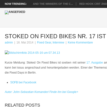
NOW TRENDING:
AND THE WINNERS OF THE C...
RED HOOK CRIT ÄNDE
STOKED ON FIXED BIKES NR. 17 IST
admin
|
16. Mai 2014
|
Fixed Gear
,
Interview
|
Keine Kommentare
Kurze Meldung: Stoked On Fixed Bikes ist soeben mit seiner
17. Ausgabe
an
kann bei issuu angeschaut und heruntergeladen werden. Einer der Themensc
die Fixed Days in Berlin.
SOFB bei Facebook
Autor: John-Sebastian Komander/ Finde ihn bei Google+
RELATED POSTS