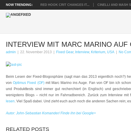
NOW TRENDING:
RED HOOK CRIT CHANGES IT...
CINELLI AND MASH SP
INTERVIEW MIT MARC MARINO AUF 
admin
|
22. November 2013
|
Fixed Gear
,
Interview
,
Kriterium
,
USA
|
No Co
Beim Lesen der Fixed-Blogosphäre (sagt man das 2013 eigentlich noch?) heu
von
Optimus Fixed (OF)
mit Marc Marino ins Auge. Fan von OF bin ich schon l
und Produkttests sind immer gut recherchiert (in Englisch) und geschrieb
wenigstens Blogs – nicht nur im Fahrradbereich. Zurück zum Interview mit
lesen
. Viel Spaß dabei. Und zieht euch auch noch die anderen Sachen rein; es 
Autor: John-Sebastian Komander/ Finde ihn bei Google+
RELATED POSTS