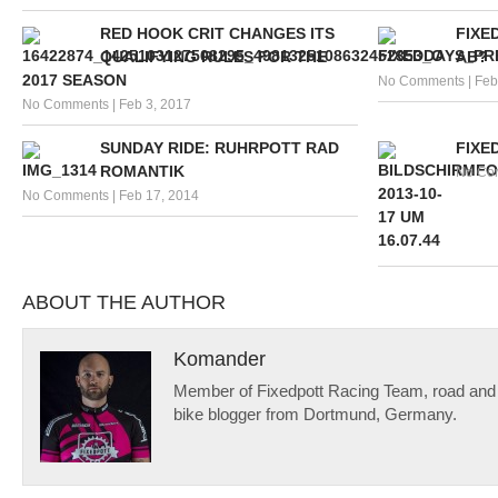
RED HOOK CRIT CHANGES ITS
FIXE
QUALIFYING RULES FOR THE
AB?
2017 SEASON
No Comments
|
Feb
No Comments
|
Feb 3, 2017
SUNDAY RIDE: RUHRPOTT RAD
FIXE
ROMANTIK
No Co
No Comments
|
Feb 17, 2014
ABOUT THE AUTHOR
Komander
Member of Fixedpott Racing Team, road and f
bike blogger from Dortmund, Germany.