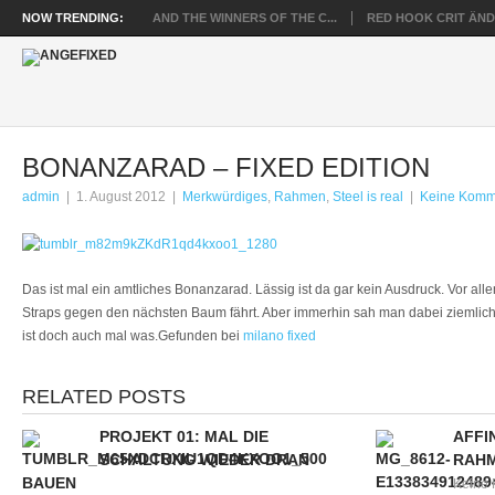
NOW TRENDING:
AND THE WINNERS OF THE C...
RED HOOK CRIT ÄNDE
BONANZARAD – FIXED EDITION
admin
|
1. August 2012
|
Merkwürdiges
,
Rahmen
,
Steel is real
|
Keine Komm
Das ist mal ein amtliches Bonanzarad. Lässig ist da gar kein Ausdruck. Vor a
Straps gegen den nächsten Baum fährt. Aber immerhin sah man dabei ziemlich
ist doch auch mal was.Gefunden bei
milano fixed
RELATED POSTS
PROJEKT 01: MAL DIE
AFFI
SCHALTUNG WIEDER DRAN
RAHM
BAUEN
Keine