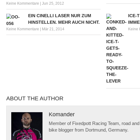
Keine Kommentare
|
Jun 25, 2012
EIN CINELLI LASER NUR ZUM
ICE-
HINSTELLEN. MEHR AUCH NICHT.
IMME
Keine Kommentare
|
Mär 21, 2014
Keine
ABOUT THE AUTHOR
Komander
Member of Fixedpott Racing Team, road and f
bike blogger from Dortmund, Germany.